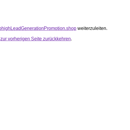
cktohighLeadGenerationPromotion.shop
weiterzuleiten.
u
zur vorherigen Seite zurückkehren
.